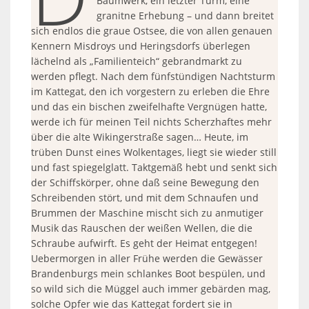
Baumwerk, ein letzter Turm, eine
granitne Erhebung – und dann breitet
sich endlos die graue Ostsee, die von allen genauen
Kennern Misdroys und Heringsdorfs überlegen
lächelnd als „Familienteich“ gebrandmarkt zu
werden pflegt. Nach dem fünfstündigen Nachtsturm
im Kattegat, den ich vorgestern zu erleben die Ehre
und das ein bischen zweifelhafte Vergnügen hatte,
werde ich für meinen Teil nichts Scherzhaftes mehr
über die alte Wikingerstraße sagen… Heute, im
trüben Dunst eines Wolkentages, liegt sie wieder still
und fast spiegelglatt. Taktgemäß hebt und senkt sich
der Schiffskörper, ohne daß seine Bewegung den
Schreibenden stört, und mit dem Schnaufen und
Brummen der Maschine mischt sich zu anmutiger
Musik das Rauschen der weißen Wellen, die die
Schraube aufwirft. Es geht der Heimat entgegen!
Uebermorgen in aller Frühe werden die Gewässer
Brandenburgs mein schlankes Boot bespülen, und
so wild sich die Müggel auch immer gebärden mag,
solche Opfer wie das Kattegat fordert sie in