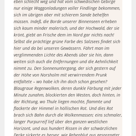
eben schlecht weg und hat vom schwedischen Gebirge
nur einige Waggonladungen voller Findlinge bekommen,
sich im übrigen aber mit schierem Sande behelfen
müssen. Indeß, die Borde unserer Binnenseen erheben
sich kaum minder malerisch, und der Hochwald, der sie
krönt, giebt an Frische dem im Nord gar nichts nach!
Selbst die prächtige grüne Farbe des Salzsees findet sich
hier und da bei unseren Gewässern. Fährt man im
verglimmenden Lichte des Abends über sie hin, dann
weiten sich auch die Entfernungen und die Aehnlichkeit
nimmt zu. Den Sonnenuntergang, der sich gestern auf
der Höhe von Norsholm mit verwirrendem Prunk
entfaltete – wo habe ich ihn doch schon gesehen?
Blaugraue Regenwolken, deren dunkle Färbung mit jeder
Minute zunahm, blockierten den Westen, doch hinten, in
der Richtung, wo Thule liegen mochte, flammte und
flackerte der Himmel in höllischen Rot. Und dies Rot
brach sich Bahn durch die Wolkenmassen; eins schmaler,
langer Purpurreif lief über den ganzen westlichen
Horizont, und aus hundert Rissen in der schwärzlichen
Decke sickerte es hervor, wie Rebenblut aus gesprengter