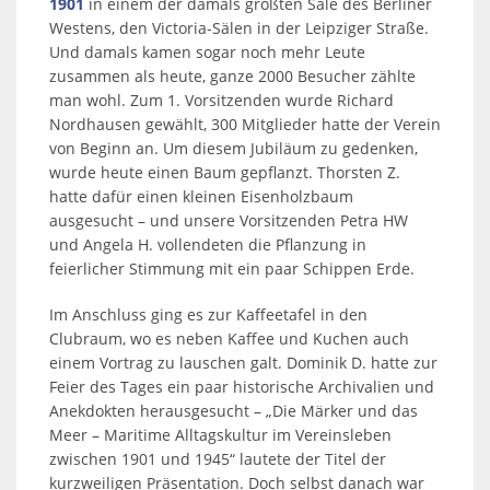
1901
in einem der damals größten Säle des Berliner
Westens, den Victoria-Sälen in der Leipziger Straße.
Und damals kamen sogar noch mehr Leute
zusammen als heute, ganze 2000 Besucher zählte
man wohl. Zum 1. Vorsitzenden wurde Richard
Nordhausen gewählt, 300 Mitglieder hatte der Verein
von Beginn an. Um diesem Jubiläum zu gedenken,
wurde heute einen Baum gepflanzt. Thorsten Z.
hatte dafür einen kleinen Eisenholzbaum
ausgesucht – und unsere Vorsitzenden Petra HW
und Angela H. vollendeten die Pflanzung in
feierlicher Stimmung mit ein paar Schippen Erde.
Im Anschluss ging es zur Kaffeetafel in den
Clubraum, wo es neben Kaffee und Kuchen auch
einem Vortrag zu lauschen galt. Dominik D. hatte zur
Feier des Tages ein paar historische Archivalien und
Anekdokten herausgesucht – „Die Märker und das
Meer – Maritime Alltagskultur im Vereinsleben
zwischen 1901 und 1945“ lautete der Titel der
kurzweiligen Präsentation. Doch selbst danach war