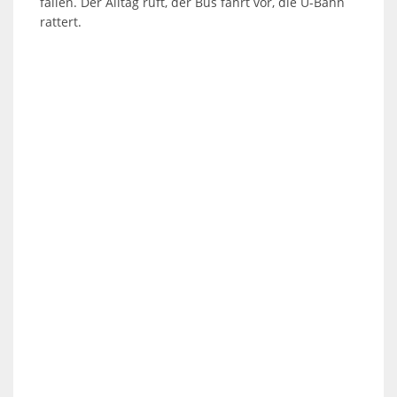
fallen. Der Alltag ruft, der Bus fährt vor, die U-Bahn
rattert.