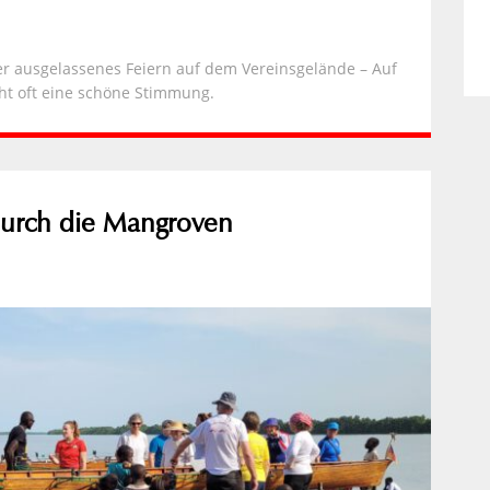
 ausgelassenes Feiern auf dem Vereinsgelände – Auf
ht oft eine schöne Stimmung.
urch die Mangroven