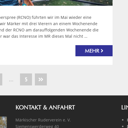
rspree (RCNO) führten wir im Mai wieder eine
 wir Märker mit drei Vierern an einem Wochenende
und der RCNO am darauffolgenden Wochenende die
r war das Interesse im MR dieses Mal nicht …
MEHR
…
5
KONTAKT & ANFAHRT
LI
Märkischer Ruderverein e. V.
Siemenswerderweg 40