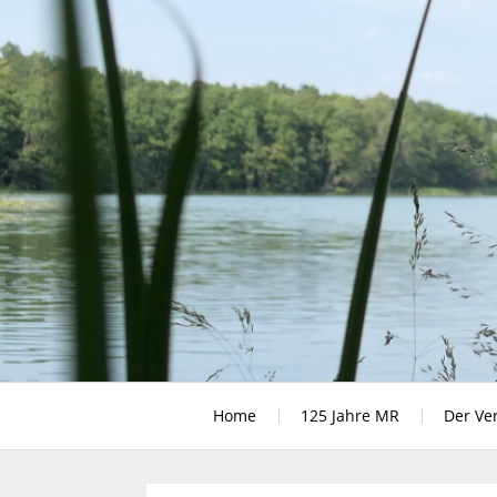
Skip
to
content
Rudern in Berlin
Home
125 Jahre MR
Der Ve