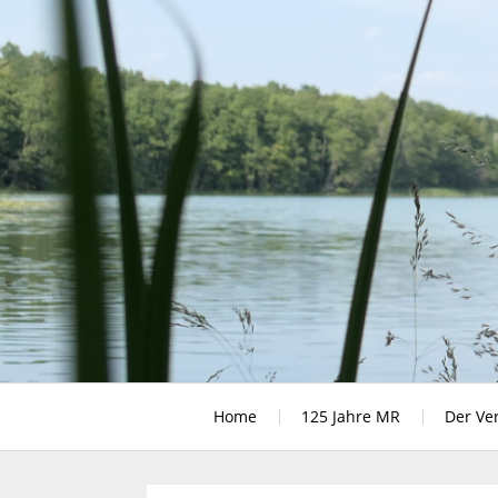
Skip
to
content
Rudern in Berlin
Home
125 Jahre MR
Der Ve